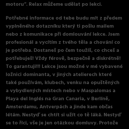
motoru“. Relax můžeme udělat po lekci.
Potřebné informace od tebe budu mít z předem
vyplněného dotazníku který ti pošlu mailem
nebo z komunikace při domlouvání lekce. Jsem
profesionál a vycítím z tvého těla a chování co
je potřeba. Dostaneš po čem toužíš, co chceš a
potřebuješ! Vždy férově, bezpečně a diskrétně!
To garantuji!!! Lekce jsou možné v mé vybavené
ložnici dominanta, v jiných atelierech které
také používám, klubech, venku na opuštěných
a vybydlených místech nebo v Maspalomas a
Playa del Inglés na Gran Canaria, v Berlíně,
Amsterdamu, Antverpách a jinde kam občas
létám. Nestyď se chtít si užít co tě láká. Nestyď
se to říci, vše je jen otázkou domluvy. Protože