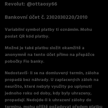
Revolut: @ottaosy66
Bankovní účet č. 2302030220/2010
Variabilní symbol platby ti oznámím.
Mohu
poslat QR kód platby.
Možné je také platbu složit okamžitě a
anonymně na tento účet přímo na přepážce
pobočky Fio banky.
Nedostavíš- li se na domluvený termín, záloha
propadá bez náhrady. U zaplacených záloh na
neurčito, které nebyly využity po uplynutí
jednoho roku od doby, kdy byly uhrazeny,
propadají. Nedojde-li k uhrazení zálohy do
termínu, mohu příště požadovat předem platbu