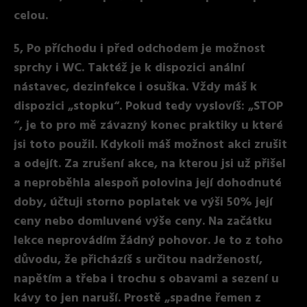
celou.
5, Po příchodu i před odchodem je možnost
sprchy i WC. Taktéž je k dispozici anální
nástavec, dezinfekce i osuška. Vždy máš k
dispozici „stopku“. Pokud tedy vyslovíš: „STOP
“, je to pro mě závazný konec praktiky u které
jsi toto použil. Kdykoli máš možnost akci zrušit
a odejít. Za zrušení akce, na kterou jsi už přišel
a neproběhla alespoň polovina její dohodnuté
doby, účtuji storno poplatek ve výši 50% její
ceny nebo domluvené výše ceny. Na začátku
lekce neprovádím žádný pohovor. Je to z toho
důvodu, že přicházíš s určitou nadržeností,
napětím a třeba i trochu s obavami a sezení u
kávy to jen naruší. Prostě „spadne řemen z