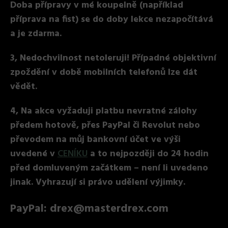
Doba přípravy v mé koupelně (například
příprava na fist) se do doby lekce nezapočítává
a je zdarma.
3, Nedochvilnost netoleruji! Případné objektivní
zpoždění v době mobilních telefonů lze dát
vědět.
4, Na akce vyžaduji platbu nevratné zálohy
předem hotově, přes PayPal či Revolut nebo
převodem na můj bankovní účet ve výši
uvedené v
CENÍKU
a to nejpozději do 24 hodin
před domluveným začátkem – není li uvedeno
jinak. Vyhrazují si právo udělení výjimky.
PayPal: drex@masterdrex.com