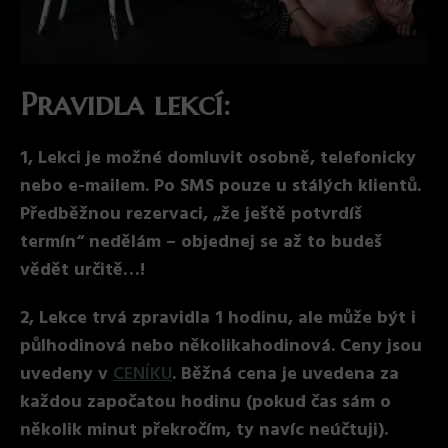
Pravidla lekcí:
1, Lekci je možné domluvit osobně, telefonicky
nebo e-mailem. Po SMS pouze u stálých klientů.
Předběžnou rezervaci, „že ještě potvrdíš
termín“ nedělám – objednej se až to budeš
vědět určitě…!
2, Lekce trvá zpravidla 1 hodinu, ale může být i
půlhodinová nebo několikahodinová. Ceny jsou
uvedeny v
CENÍKU
. Běžná cena je uvedena za
každou započatou hodinu (pokud čas sám o
několik minut překročím, ty navíc neúčtuji).