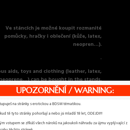
Ve stáncích je možné koupit rozmanité
pomůcky, hračky i oblečení (kůže, latex,
neopren…).
.
us aids, toys and clothing (leather, latex,
neoprene…) can be bought in the stands.
UPOZORNĚNÍ / WARNING:
tupuješ na stránky s erotickou a BDSM tématikou.
e
kud tě tyto stránky pohoršují a nebo jsi mladší 18 let, ODEJDI!!!
ým vstupem se zříkáš všech nároků na jakoukoli náhradu za újmu vyplývající z
sahu těchto stránek.