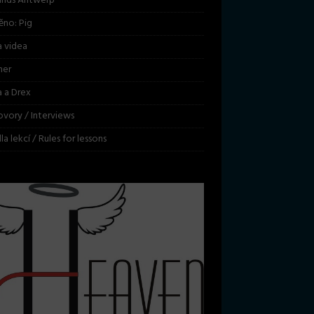
ands Antwerp
ěno: Pig
 videa
her
a a Drex
vory / Interviews
la lekcí / Rules for lessons