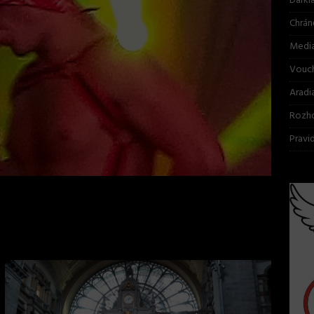
Darkl
Chrán
Media
Vouc
Aradi
Rozho
Pravid