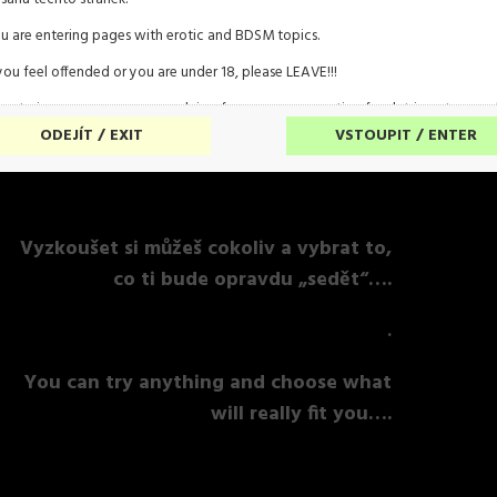
u are entering pages with erotic and BDSM topics.
ne
 you feel offended or you are under 18, please LEAVE!!!
 entering you renounce any claims for any compensation for detriment cause
 contents of these pages..
ODEJÍT / EXIT
VSTOUPIT / ENTER
Vyzkoušet si můžeš cokoliv a vybrat to,
co ti bude opravdu „sedět“….
.
You can try anything and choose what
will really fit you….