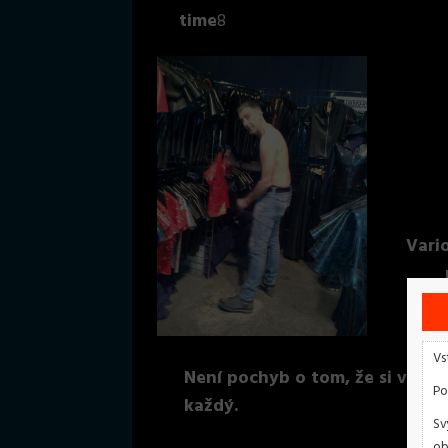
time
8
Vario
Vs
Není pochyb o tom, že si vyber
Po
každý.
Sv
ob