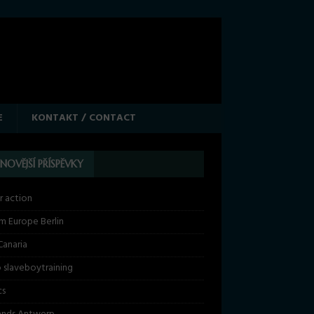
E
KONTAKT / CONTACT
JNOVĚJŠÍ PŘÍSPĚVKY
r action
m Europe Berlin
Canaria
 slaveboytraining
cs