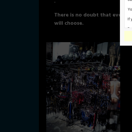
.
Yo
There is no doubt that everyo
If
will choose.
By
by